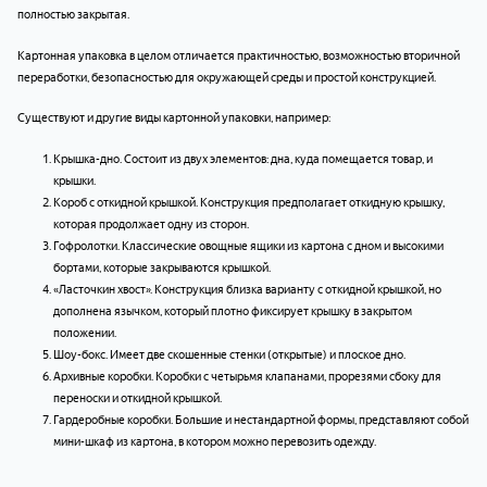
полностью закрытая.
Картонная упаковка в целом отличается практичностью, возможностью вторичной
переработки, безопасностью для окружающей среды и простой конструкцией.
Существуют и другие виды картонной упаковки, например:
Крышка-дно. Состоит из двух элементов: дна, куда помещается товар, и
крышки.
Короб с откидной крышкой. Конструкция предполагает откидную крышку,
которая продолжает одну из сторон.
Гофролотки. Классические овощные ящики из картона с дном и высокими
бортами, которые закрываются крышкой.
«Ласточкин хвост». Конструкция близка варианту с откидной крышкой, но
дополнена язычком, который плотно фиксирует крышку в закрытом
положении.
Шоу-бокс. Имеет две скошенные стенки (открытые) и плоское дно.
Архивные коробки. Коробки с четырьмя клапанами, прорезями сбоку для
переноски и откидной крышкой.
Гардеробные коробки. Большие и нестандартной формы, представляют собой
мини-шкаф из картона, в котором можно перевозить одежду.